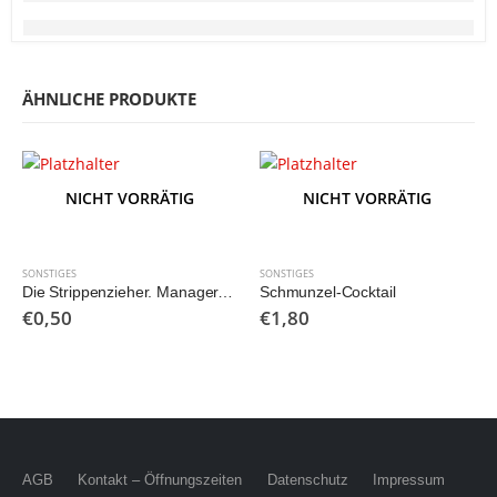
ÄHNLICHE PRODUKTE
NICHT VORRÄTIG
NICHT VORRÄTIG
SONSTIGES
SONSTIGES
Die Strippenzieher. Manager, Minister, Medien – wie Deutschland regiert wird.
Schmunzel-Cocktail
€
0,50
€
1,80
AGB
Kontakt – Öffnungszeiten
Datenschutz
Impressum