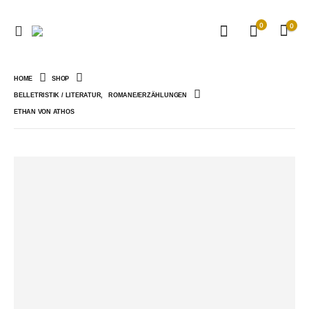
0
0
HOME
SHOP
BELLETRISTIK / LITERATUR
,
ROMANE/ERZÄHLUNGEN
ETHAN VON ATHOS