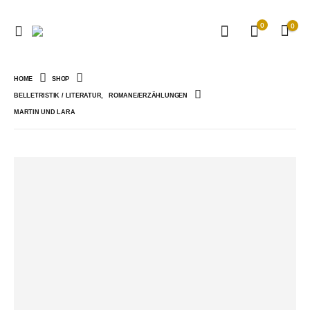
0
0
HOME
SHOP
BELLETRISTIK / LITERATUR
,
ROMANE/ERZÄHLUNGEN
MARTIN UND LARA