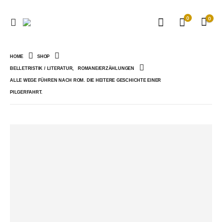
0
0
HOME
SHOP
BELLETRISTIK / LITERATUR
,
ROMANE/ERZÄHLUNGEN
ALLE WEGE FÜHREN NACH ROM. DIE HEITERE GESCHICHTE EINER
PILGERFAHRT.