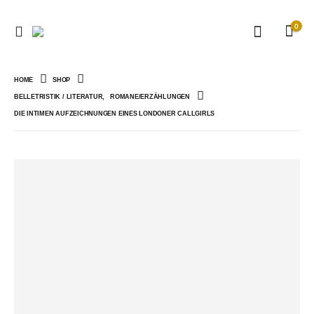
0
HOME
SHOP
BELLETRISTIK / LITERATUR
,
ROMANE/ERZÄHLUNGEN
DIE INTIMEN AUFZEICHNUNGEN EINES LONDONER CALLGIRLS