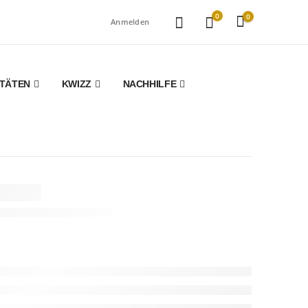
0
0
Anmelden
ITÄTEN
KWIZZ
NACHHILFE