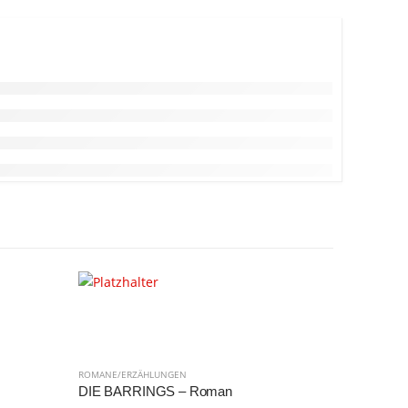
ROMANE/ERZÄHLUNGEN
ROMANE/ER
DIE BARRINGS – Roman
Martin un