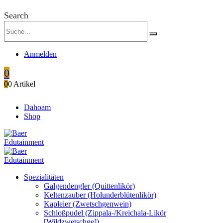
Search
Anmelden
0
0
0 Artikel
Dahoam
Shop
Spezialitäten
Galgendengler (Quittenlikör)
Keltenzauber (Holunderblütenlikör)
Kapleier (Zwetschgenwein)
Schloßpudel (Zippala-/Kreichala-Likör
[Wildzwetschge])