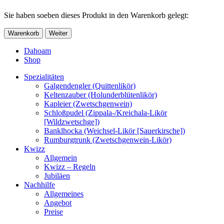
Sie haben soeben dieses Produkt in den Warenkorb gelegt:
Warenkorb
Weiter
Dahoam
Shop
Spezialitäten
Galgendengler (Quittenlikör)
Keltenzauber (Holunderblütenlikör)
Kapleier (Zwetschgenwein)
Schloßpudel (Zippala-/Kreichala-Likör
[Wildzwetschge])
Banklhocka (Weichsel-Likör [Sauerkirsche])
Rumburgtrunk (Zwetschgenwein-Likör)
Kwizz
Allgemein
Kwizz – Regeln
Jubiläen
Nachhilfe
Allgemeines
Angebot
Preise