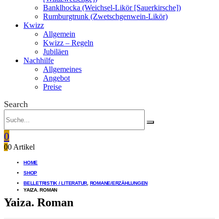
Banklhocka (Weichsel-Likör [Sauerkirsche])
Rumburgtrunk (Zwetschgenwein-Likör)
Kwizz
Allgemein
Kwizz – Regeln
Jubiläen
Nachhilfe
Allgemeines
Angebot
Preise
Search
0
0
0 Artikel
HOME
SHOP
BELLETRISTIK / LITERATUR
,
ROMANE/ERZÄHLUNGEN
YAIZA. ROMAN
Yaiza. Roman