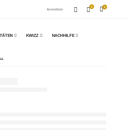
0
0
Anmelden
ITÄTEN
KWIZZ
NACHHILFE
ALL