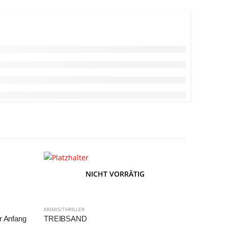
NICHT VORRÄTIG
KRIMIS/THRILLER
KRIMIS/THRI
er Anfang
TREIBSAND
Der Spion