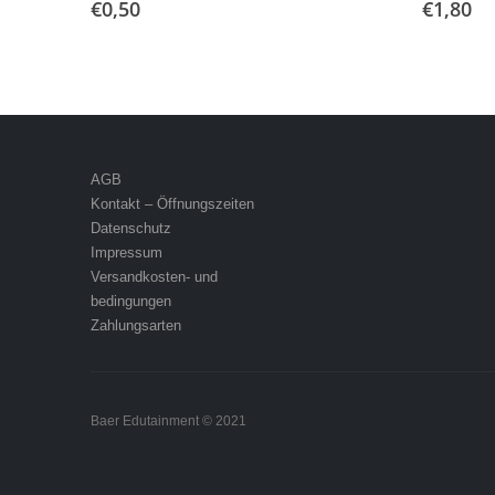
€
0,50
€
1,80
AGB
Kontakt – Öffnungszeiten
Datenschutz
Impressum
Versandkosten- und
bedingungen
Zahlungsarten
Baer Edutainment © 2021