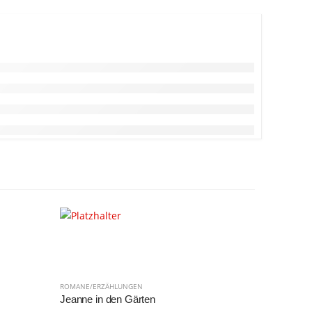
ROMANE/ERZÄHLUNGEN
ROMANE/ER
Jeanne in den Gärten
Ein Neues