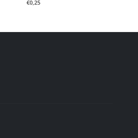
€
0,25
€
4,00