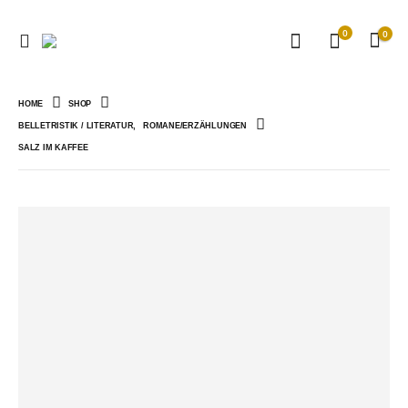
0
0
HOME
SHOP
BELLETRISTIK / LITERATUR
,
ROMANE/ERZÄHLUNGEN
SALZ IM KAFFEE