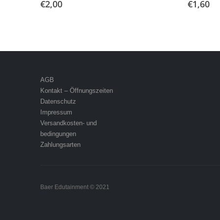
€
2,00
€
1,60
AGB
Kontakt – Öffnungszeiten
Datenschutz
Impressum
Versandkosten- und
bedingungen
Zahlungsarten
Baer Edutainment © 2021