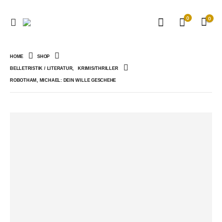
0
0
HOME
SHOP
BELLETRISTIK / LITERATUR
,
KRIMIS/THRILLER
ROBOTHAM, MICHAEL: DEIN WILLE GESCHEHE