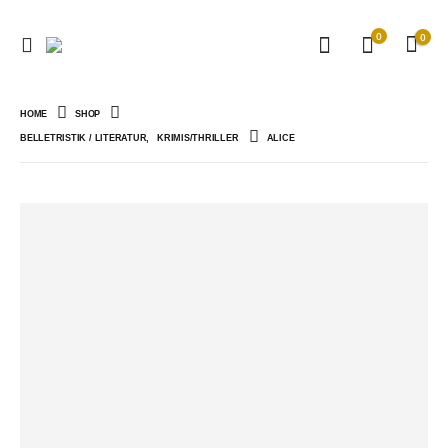
0
0
HOME
SHOP
BELLETRISTIK / LITERATUR
,
KRIMIS/THRILLER
ALICE