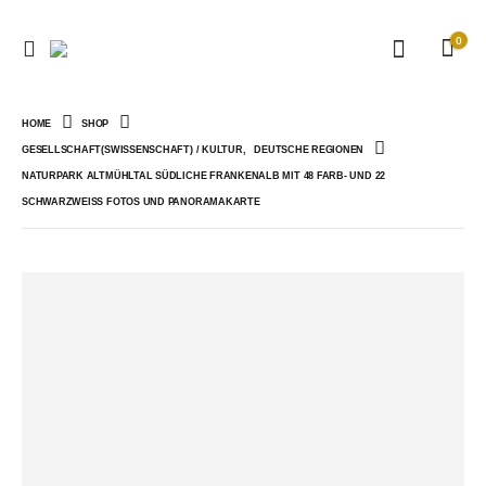
0
HOME
SHOP
GESELLSCHAFT(SWISSENSCHAFT) / KULTUR
,
DEUTSCHE REGIONEN
NATURPARK ALTMÜHLTAL SÜDLICHE FRANKENALB MIT 48 FARB- UND 22
SCHWARZWEISS FOTOS UND PANORAMAKARTE