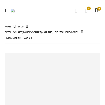
0
0
HOME
SHOP
GESELLSCHAFT(SWISSENSCHAFT) / KULTUR
,
DEUTSCHE REGIONEN
HEIMAT AM INN – BAND 9