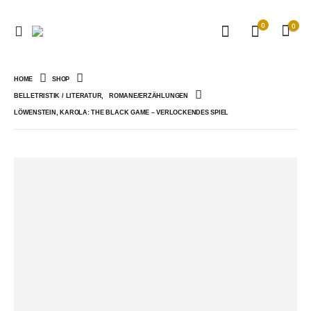
0
0
HOME
SHOP
BELLETRISTIK / LITERATUR
,
ROMANE/ERZÄHLUNGEN
LÖWENSTEIN, KAROLA: THE BLACK GAME – VERLOCKENDES SPIEL