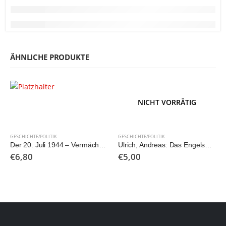
ÄHNLICHE PRODUKTE
NICHT VORRÄTIG
GESCHICHTE/POLITIK
GESCHICHTE/POLITIK
Der 20. Juli 1944 – Vermächtnis und Erinnerung. Ausstellungskatalog
Ulrich, Andreas: Das Engelsgesicht – Die Geschichte eines Mafia-Killers aus Deutschland
€
6,80
€
5,00