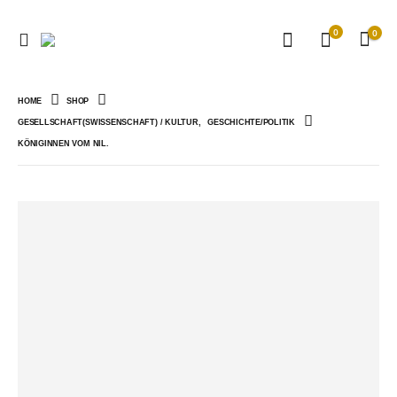
0
0
HOME
SHOP
GESELLSCHAFT(SWISSENSCHAFT) / KULTUR
,
GESCHICHTE/POLITIK
KÖNIGINNEN VOM NIL.