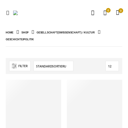
0
0
HOME
SHOP
GESELLSCHAFT(SWISSENSCHAFT) / KULTUR
GESCHICHTE/POLITIK
FILTER