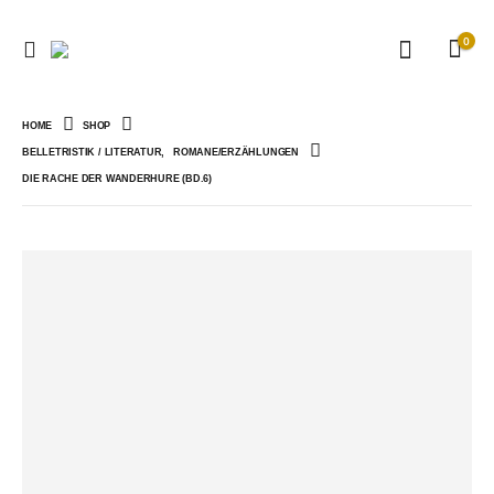
0
HOME
SHOP
BELLETRISTIK / LITERATUR
,
ROMANE/ERZÄHLUNGEN
DIE RACHE DER WANDERHURE (BD.6)