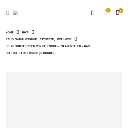
0
0
HOME
SHOP
RELIGION/PHILOSOPHIE
,
RATGEBER
,
WELLNESS
DIE PROPHEZEIUNGEN VON CELESTINE – EIN ABENTEUER – DAS
SPIRITUELLE KULTBUCH (GEBUNDEN)