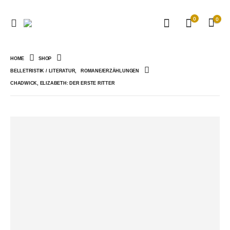
0
0
HOME
SHOP
BELLETRISTIK / LITERATUR
,
ROMANE/ERZÄHLUNGEN
CHADWICK, ELIZABETH: DER ERSTE RITTER