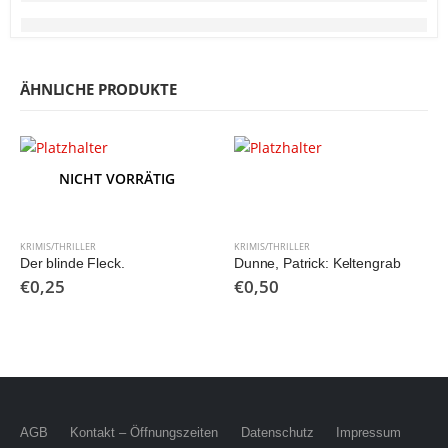
ÄHNLICHE PRODUKTE
NICHT VORRÄTIG
KRIMIS/THRILLER
KRIMIS/THRILLER
Der blinde Fleck.
Dunne, Patrick: Keltengrab
€
0,25
€
0,50
AGB
Kontakt – Öffnungszeiten
Datenschutz
Impressum