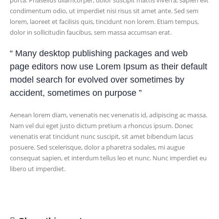
porta. Phasellus ullamcorper, dolor suscipit mattis viverra, sapien elit
condimentum odio, ut imperdiet nisi risus sit amet ante. Sed sem
lorem, laoreet et facilisis quis, tincidunt non lorem. Etiam tempus,
dolor in sollicitudin faucibus, sem massa accumsan erat.
“ Many desktop publishing packages and web
page editors now use Lorem Ipsum as their default
model search for evolved over sometimes by
accident, sometimes on purpose ”
Aenean lorem diam, venenatis nec venenatis id, adipiscing ac massa.
Nam vel dui eget justo dictum pretium a rhoncus ipsum. Donec
venenatis erat tincidunt nunc suscipit, sit amet bibendum lacus
posuere. Sed scelerisque, dolor a pharetra sodales, mi augue
consequat sapien, et interdum tellus leo et nunc. Nunc imperdiet eu
libero ut imperdiet.