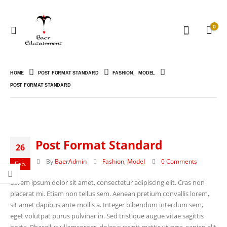
0
HOME
POST FORMAT STANDARD
FASHION
,
MODEL
POST FORMAT STANDARD
Post Format Standard
26
By
BaerAdmin
Fashion
,
Model
0 Comments
Feb.
Lorem ipsum dolor sit amet, consectetur adipiscing elit. Cras non
placerat mi. Etiam non tellus sem. Aenean pretium convallis lorem,
sit amet dapibus ante mollis a. Integer bibendum interdum sem,
eget volutpat purus pulvinar in. Sed tristique augue vitae sagittis