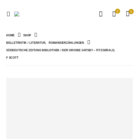
0
0
HOME
SHOP
BELLETRISTIK / LITERATUR
,
ROMANE/ERZÄHLUNGEN
SÜDDEUTSCHE ZEITUNG BIBLIOTHEK / DER GROSSE GATSBY – FITZGERALD, F
SCOTT