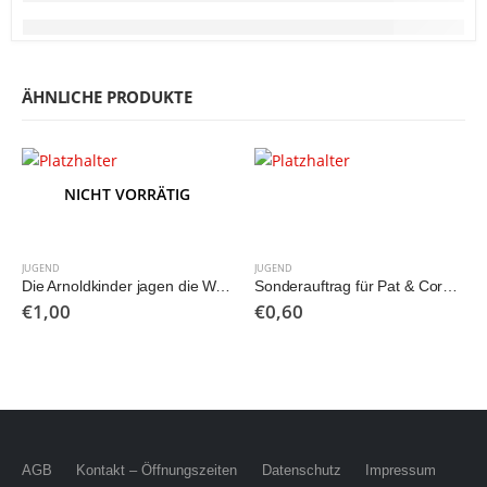
ÄHNLICHE PRODUKTE
NICHT VORRÄTIG
JUGEND
JUGEND
Die Arnoldkinder jagen die Waffenschmuggler
Sonderauftrag für Pat & Cora. Auf geheimnisvollen Spuren.
€
1,00
€
0,60
AGB
Kontakt – Öffnungszeiten
Datenschutz
Impressum