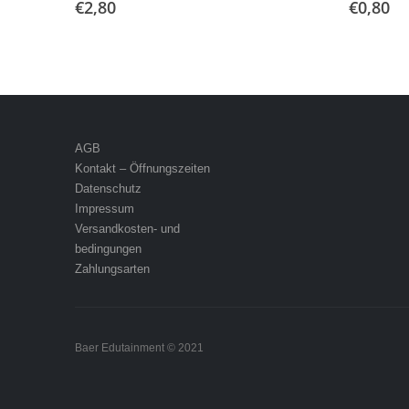
€
2,80
€
0,80
AGB
Kontakt – Öffnungszeiten
Datenschutz
Impressum
Versandkosten- und
bedingungen
Zahlungsarten
Baer Edutainment © 2021