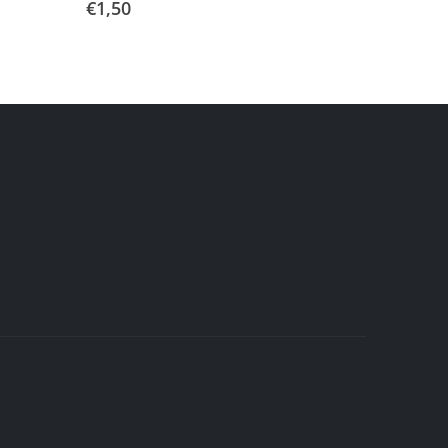
€
1,50
€
0,25