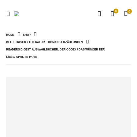
0
0
HOME
SHOP
BELLETRISTIK / LITERATUR
,
ROMANE/ERZÄHLUNGEN
READERS DIGEST AUSWAHLBÜCHER: DER CODEX / DAS WUNDER DER
LIEBE/ APRIL IN PARIS