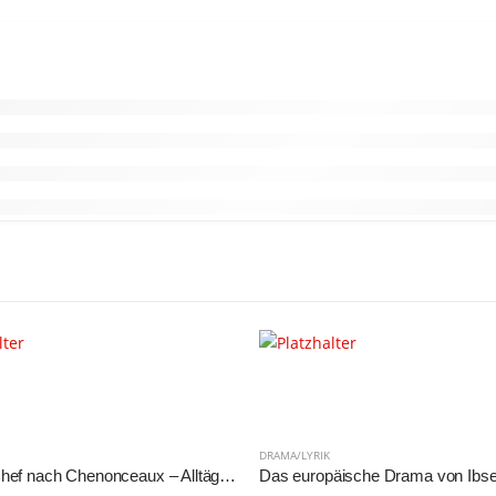
DRAMA/LYRIK
Mit dem Chef nach Chenonceaux – Alltägliche Geschichten aus der BRD – Eine Anthologie