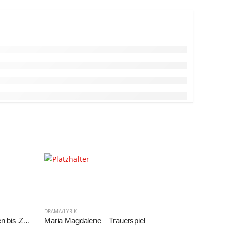
DRAMA/LYRIK
DRAMA/LYRI
Das europäische Drama von Ibsen bis Zuckmayer
Maria Magdalene – Trauerspiel