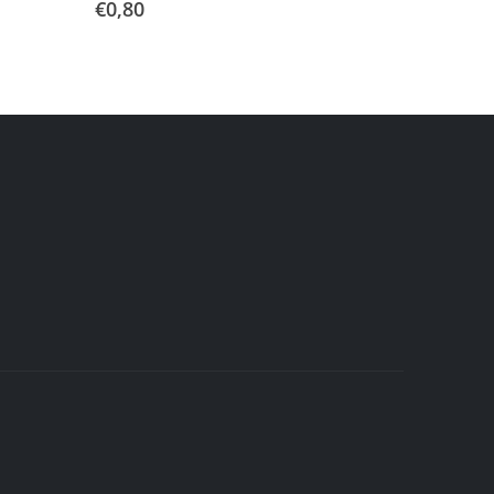
€
0,80
€
4,80