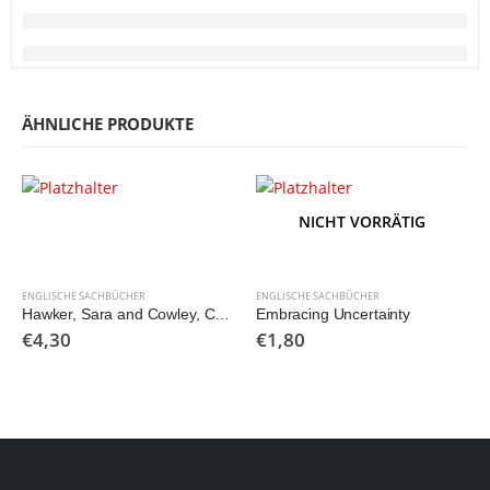
ÄHNLICHE PRODUKTE
NICHT VORRÄTIG
ENGLISCHE SACHBÜCHER
ENGLISCHE SACHBÜCHER
Hawker, Sara and Cowley, Chris (Ed.): Oxford Dictionary & Thesaurus of Current English
Embracing Uncertainty
€
4,30
€
1,80