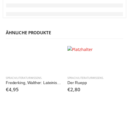
ÄHNLICHE PRODUKTE
SPRACH/LITERATURWISSENS.
SPRACH/LITERATURWISSENS.
Frederking, Walther: Lateinische Weisheit im Alltag – Redensarten, Zitate, Sprüche erklärt und angewendet
Der Ruepp
€
4,95
€
2,80