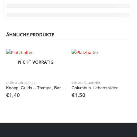
ÄHNLICHE PRODUKTE
NICHT VORRÄTIG
SAMMEL-/BILDBÄNDE
SAMMEL-/BILDBÄNDE
Knopp, Guido – Trampe, Barbara: Idole – Annäherung an einen vagen Begriff
Columbus. Lebensbilder.
€
1,40
€
1,50