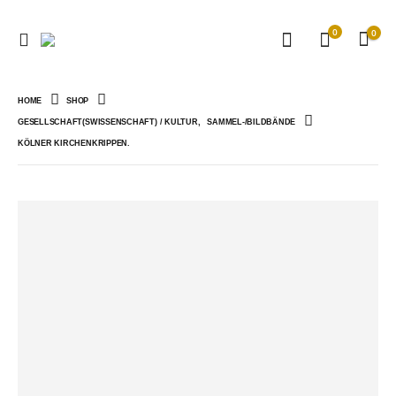
0
0
HOME
SHOP
GESELLSCHAFT(SWISSENSCHAFT) / KULTUR
,
SAMMEL-/BILDBÄNDE
KÖLNER KIRCHENKRIPPEN.