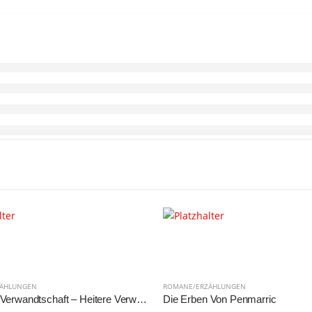
ZÄHLUNGEN
ROMANE/ERZÄHLUNGEN
Oh, diese Verwandtschaft – Heitere Verwicklungen um eine Erbschaft
Die Erben Von Penmarric