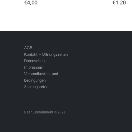
€
4,00
€
1,20
AGB
Kontakt – Öffnungszeiten
Datenschutz
Impressum
Versandkosten- und
bedingungen
Zahlungsarten
Baer Edutainment © 2021