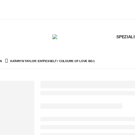
SPEZIAL
N
KATHRYN TAYLOR: ENTFESSELT / COLOURS OF LOVE BD.1