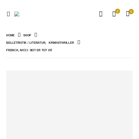
0
0
HOME
SHOP
BELLETRISTIK / LITERATUR
,
KRIMIS/THRILLER
FRENCH, NICCI: SEIT ER TOT IST