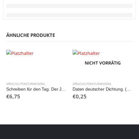
ÄHNLICHE PRODUKTE
NICHT VORRÄTIG
SPRACH/LITERATURWISSENS.
SPRACH/LITERATURWISSENS.
Schreiben für den Tag. Der Journalist und sein Arbeitsbereich.
Daten deutscher Dichtung. (2Bände)
€
6,75
€
0,25