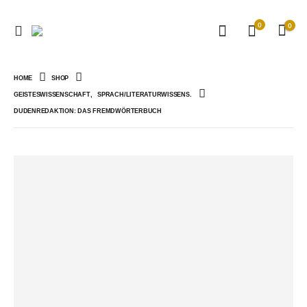
0
0
HOME
SHOP
GEISTESWISSENSCHAFT
,
SPRACH/LITERATURWISSENS.
DUDENREDAKTION: DAS FREMDWÖRTERBUCH