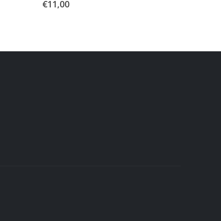
€
11,00
€
4,80