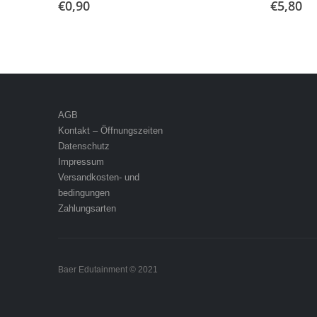
€
0,90
€
5,80
AGB
Kontakt – Öffnungszeiten
Datenschutz
Impressum
Versandkosten- und
bedingungen
Zahlungsarten
Baer Edutainment © 2021