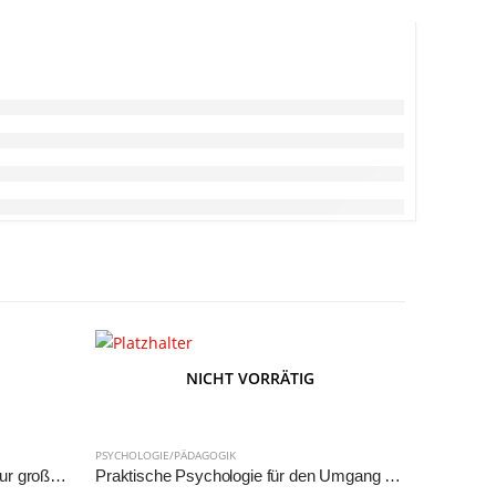
NICHT VORRÄTIG
PSYCHOLOGIE/PÄDAGOGIK
PSYCHOLOGI
Die Simply-Love-Story. Ihr Weg zur großen Liebe.
Praktische Psychologie für den Umgang mit Mitarbeitern