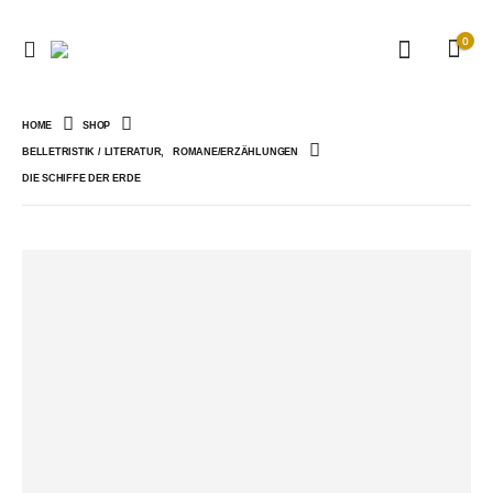
0
HOME
SHOP
BELLETRISTIK / LITERATUR
,
ROMANE/ERZÄHLUNGEN
DIE SCHIFFE DER ERDE