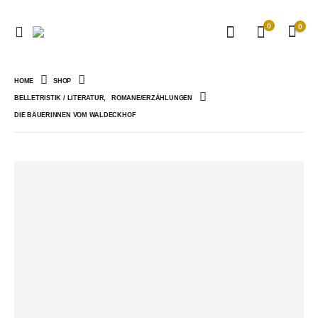
0
0
HOME
SHOP
BELLETRISTIK / LITERATUR
,
ROMANE/ERZÄHLUNGEN
DIE BÄUERINNEN VOM WALDECKHOF