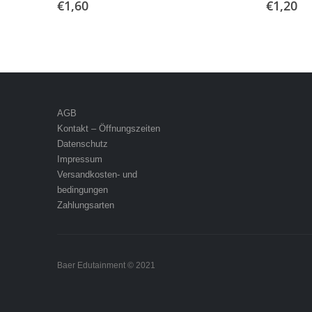
€
1,60
€
1,20
AGB
Kontakt – Öffnungszeiten
Datenschutz
Impressum
Versandkosten- und
bedingungen
Zahlungsarten
Baer Edutainment © 2021