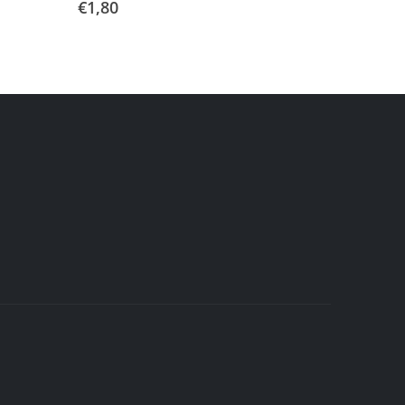
€
1,80
€
0,70