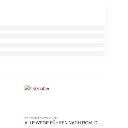
ROMANE/ERZÄHLUNGEN
ROMANE/ER
ALLE WEGE FÜHREN NACH ROM. Die heitere Geschichte einer Pilgerfahrt.
Die Spur 