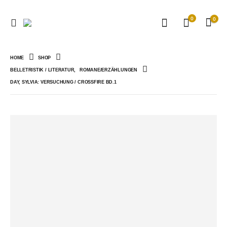
0
0
HOME
SHOP
BELLETRISTIK / LITERATUR
,
ROMANE/ERZÄHLUNGEN
DAY, SYLVIA: VERSUCHUNG / CROSSFIRE BD.1