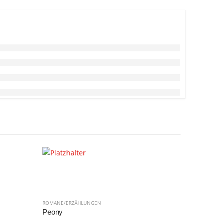
ROMANE/ERZÄHLUNGEN
ROMANE/ER
Peony
Alle Schä