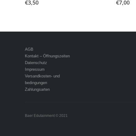
€
3,50
€
7,00
AGB
Kontakt – Öffnungszeiten
Datenschutz
Impressum
Versandkosten- und
bedingungen
Zahlungsarten
Baer Edutainment © 2021