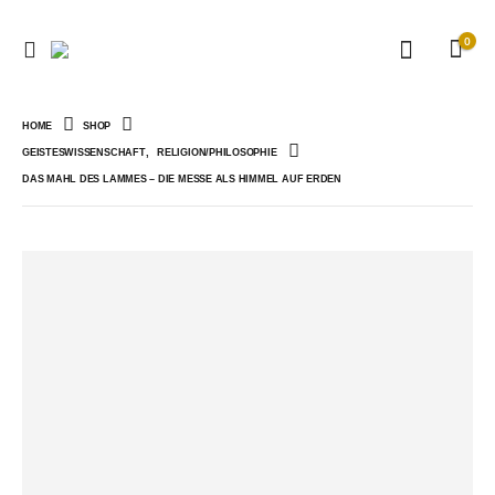
0
HOME
SHOP
GEISTESWISSENSCHAFT
,
RELIGION/PHILOSOPHIE
DAS MAHL DES LAMMES – DIE MESSE ALS HIMMEL AUF ERDEN