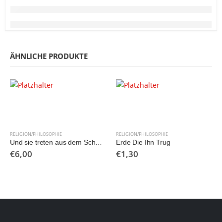
ÄHNLICHE PRODUKTE
RELIGION/PHILOSOPHIE
RELIGION/PHILOSOPHIE
Und sie treten aus dem Schatten. Erster Frauengeschichtswettbewerb der Evangelisch- Lutherischen Kirche in Bayern.
Erde Die Ihn Trug
€
6,00
€
1,30