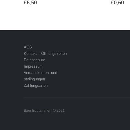
€
6,50
€
0,60
AGB
Kontakt – Öffnungszeiten
Datenschutz
Impressum
Versandkosten- und
bedingungen
Zahlungsarten
Baer Edutainment © 2021