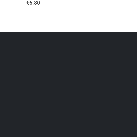
€
6,80
€
22,00